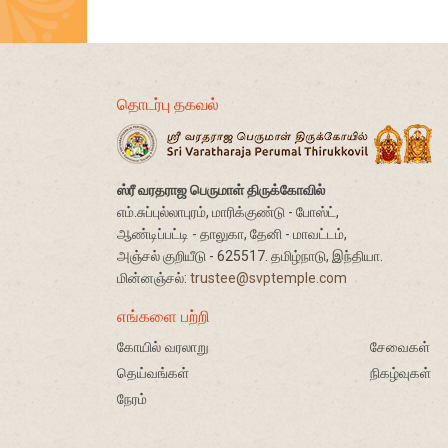
தொடர்பு தகவல்
ஸ்ரீ வரதராஜ பெருமாள் திருக்கோவில்
எம்.சுப்புல்லாபுரம், மாரிக்குண்டு - போஸ்ட்,
ஆண்டிப்பட்டி - தாலுகா, தேனி - மாவட்டம்,
அஞ்சல் குறியீடு - 625517. தமிழ்நாடு, இந்தியா.
மின்னஞ்சல்:
trustee@svptemple.com
எங்களை பற்றி
கோயில் வரலாறு
சேவைகள்
தெய்வங்கள்
நிகழ்வுகள்
நேரம்